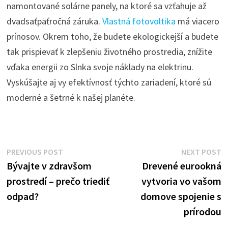
namontované solárne panely, na ktoré sa vzťahuje až
dvadsaťpäťročná záruka.
Vlastná fotovoltika
má viacero
prínosov. Okrem toho, že budete ekologickejší a budete
tak prispievať k zlepšeniu životného prostredia, znížite
vďaka energii zo Slnka svoje náklady na elektrinu.
Vyskúšajte aj vy efektívnosť týchto zariadení, ktoré sú
moderné a šetrné k našej planéte.
Navigace
Previous
N
PREVIOUS POST
NEXT POST
post:
p
Bývajte v zdravšom
Drevené eurookná
pro
prostredí – prečo triediť
vytvoria vo vašom
příspěvek
odpad?
domove spojenie s
prírodou