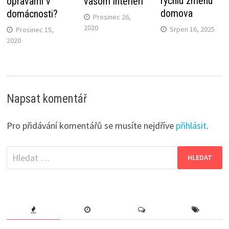
rýchlu zmenu
opravami v
vašom interiéri
domova
domácnosti?
Prosinec 26,
2020
Srpen 16, 2025
Prosinec 15,
2020
Napsat komentář
Pro přidávání komentářů se musíte nejdříve
přihlásit
.
Vyhledávání