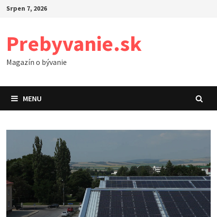
Skip
Srpen 7, 2026
to
content
Prebyvanie.sk
Magazín o bývanie
MENU